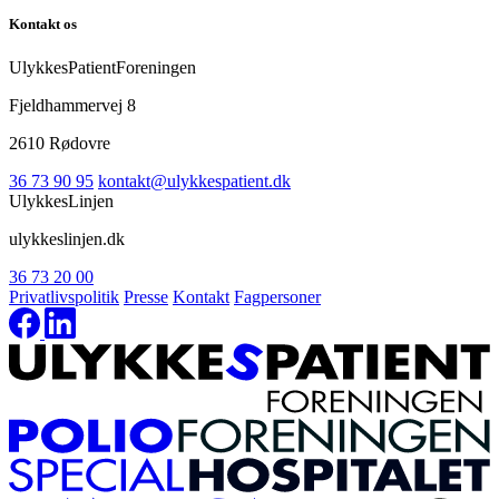
Kontakt os
UlykkesPatientForeningen
Fjeldhammervej 8
2610 Rødovre
36 73 90 95
kontakt@ulykkespatient.dk
UlykkesLinjen
ulykkeslinjen.dk
36 73 20 00
Privatlivspolitik
Presse
Kontakt
Fagpersoner