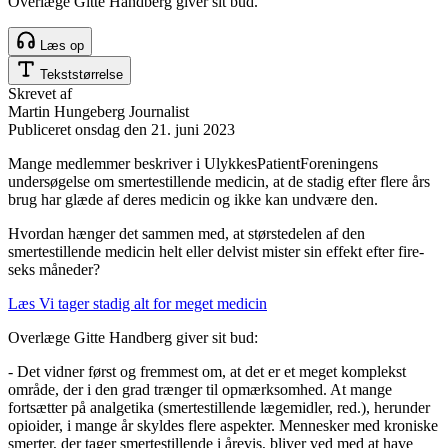
Overlæge Gitte Handberg giver sit bud.
Læs op
Tekststørrelse
Skrevet af
Martin Hungeberg
Journalist
Publiceret
onsdag den 21. juni 2023
Mange medlemmer beskriver i UlykkesPatientForeningens
undersøgelse om smertestillende medicin, at de stadig efter flere års
brug har glæde af deres medicin og ikke kan undvære den.
Hvordan hænger det sammen med, at størstedelen af den
smertestillende medicin helt eller delvist mister sin effekt efter fire-
seks måneder?
Læs Vi tager stadig alt for meget medicin
Overlæge Gitte Handberg giver sit bud:
- Det vidner først og fremmest om, at det er et meget komplekst
område, der i den grad trænger til opmærksomhed. At mange
fortsætter på analgetika (smertestillende lægemidler, red.), herunder
opioider, i mange år skyldes flere aspekter. Mennesker med kroniske
smerter, der tager smertestillende i årevis, bliver ved med at have