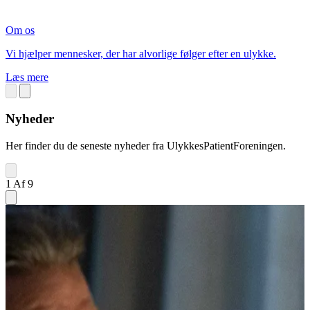
Om os
Vi hjælper mennesker, der har alvorlige følger efter en ulykke.
Læs mere
Nyheder
Her finder du de seneste nyheder fra UlykkesPatientForeningen.
1 Af 9