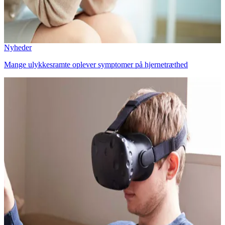
Nyheder
Mange ulykkesramte oplever symptomer på hjernetræthed