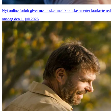
Nyt online forløb giver mennesker med kroniske smerter konkrete red
onsdag den 1. juli 2026