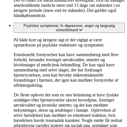
Der er risiko for medicininduceret hovedpine, hvis du indtager
smertestillende medicin mere end 15 dage om måneden i en
længere periode (mere end tre måneder). Det gælder også
håndkøbsmedicin.
Psykiske symptomer, fx depression, angst og langvarig
stresstilstand
På både kort og længere sigt er det vigtigt at være
opmærksom på psykiske reaktioner og symptomer.
Emotionelle forstyrrelser kan have sammenhæng med flere
forhold, herunder forringet søvnkvalitet, smerter og
bivirkninger af medicinsk behandling. De kan også have
sammenhæng med selve slaget, der har forårsaget
hjernerystelsen, som kan bevirke mikrostrukturelle
forandringer i hjernen, der igen kan medføre forstyrrelse af
affektregulering.
De fleste oplever det som en stor belastning at have fysiske
senfølger efter hjernerystelse såsom hovedpine, forringet
søvnkvalitet og kroniske smerter, og det kan medføre
bekymringer, stress og ændringer i humør. Oplevelsen af
selve hændelsen kan medføre en emotionel reaktion, hvis
hændelsen havde traumatisk karakter. Nogle ramte får nedsat
arbejdsevne og/eller isolerer sig socialt pga. senfølger som