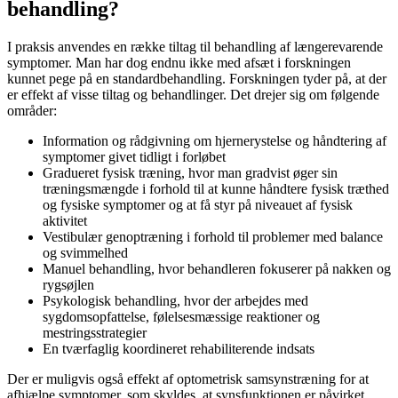
behandling?
I praksis anvendes en række tiltag til behandling af længerevarende
symptomer. Man har dog endnu ikke med afsæt i forskningen
kunnet pege på en standardbehandling. Forskningen tyder på, at der
er effekt af visse tiltag og behandlinger. Det drejer sig om følgende
områder:
Information og rådgivning om hjernerystelse og håndtering af
symptomer givet tidligt i forløbet
Gradueret fysisk træning, hvor man gradvist øger sin
træningsmængde i forhold til at kunne håndtere fysisk træthed
og fysiske symptomer og at få styr på niveauet af fysisk
aktivitet
Vestibulær genoptræning i forhold til problemer med balance
og svimmelhed
Manuel behandling, hvor behandleren fokuserer på nakken og
rygsøjlen
Psykologisk behandling, hvor der arbejdes med
sygdomsopfattelse, følelsesmæssige reaktioner og
mestringsstrategier
En tværfaglig koordineret rehabiliterende indsats
Der er muligvis også effekt af optometrisk samsynstræning for at
afhjælpe symptomer, som skyldes, at synsfunktionen er påvirket