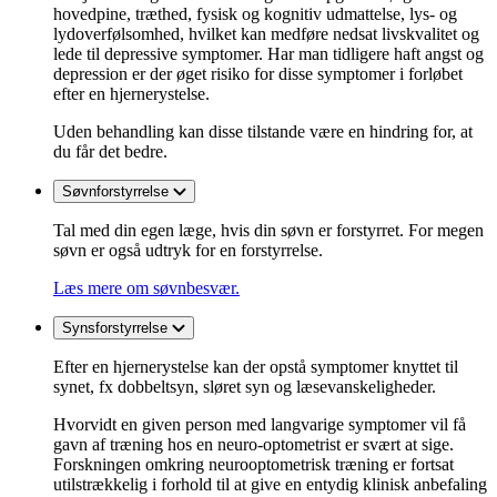
hovedpine, træthed, fysisk og kognitiv udmattelse, lys- og
lydoverfølsomhed, hvilket kan medføre nedsat livskvalitet og
lede til depressive symptomer. Har man tidligere haft angst og
depression er der øget risiko for disse symptomer i forløbet
efter en hjernerystelse.
Uden behandling kan disse tilstande være en hindring for, at
du får det bedre.
Søvnforstyrrelse
Tal med din egen læge, hvis din søvn er forstyrret. For megen
søvn er også udtryk for en forstyrrelse.
Læs mere om søvnbesvær.
Synsforstyrrelse
Efter en hjernerystelse kan der opstå symptomer knyttet til
synet, fx dobbeltsyn, sløret syn og læsevanskeligheder.
Hvorvidt en given person med langvarige symptomer vil få
gavn af træning hos en neuro-optometrist er svært at sige.
Forskningen omkring neurooptometrisk træning er fortsat
utilstrækkelig i forhold til at give en entydig klinisk anbefaling