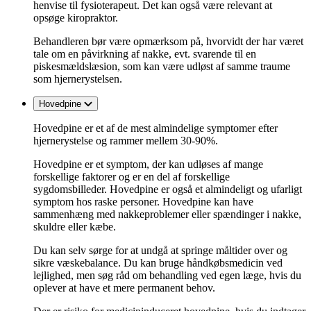
henvise til fysioterapeut. Det kan også være relevant at
opsøge kiropraktor.
Behandleren bør være opmærksom på, hvorvidt der har været
tale om en påvirkning af nakke, evt. svarende til en
piskesmældslæsion, som kan være udløst af samme traume
som hjernerystelsen.
Hovedpine
Hovedpine er et af de mest almindelige symptomer efter
hjernerystelse og rammer mellem 30-90%.
Hovedpine er et symptom, der kan udløses af mange
forskellige faktorer og er en del af forskellige
sygdomsbilleder. Hovedpine er også et almindeligt og ufarligt
symptom hos raske personer. Hovedpine kan have
sammenhæng med nakkeproblemer eller spændinger i nakke,
skuldre eller kæbe.
Du kan selv sørge for at undgå at springe måltider over og
sikre væskebalance. Du kan bruge håndkøbsmedicin ved
lejlighed, men søg råd om behandling ved egen læge, hvis du
oplever at have et mere permanent behov.