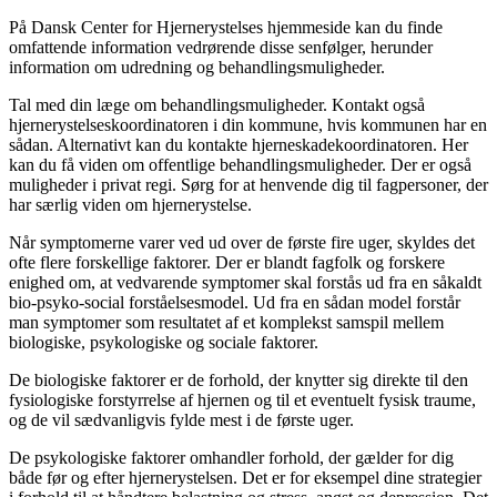
På Dansk Center for Hjernerystelses hjemmeside kan du finde
omfattende information vedrørende disse senfølger, herunder
information om udredning og behandlingsmuligheder.
Tal med din læge om behandlingsmuligheder. Kontakt også
hjernerystelseskoordinatoren i din kommune, hvis kommunen har en
sådan. Alternativt kan du kontakte hjerneskadekoordinatoren. Her
kan du få viden om offentlige behandlingsmuligheder. Der er også
muligheder i privat regi. Sørg for at henvende dig til fagpersoner, der
har særlig viden om hjernerystelse.
Når symptomerne varer ved ud over de første fire uger, skyldes det
ofte flere forskellige faktorer. Der er blandt fagfolk og forskere
enighed om, at vedvarende symptomer skal forstås ud fra en såkaldt
bio-psyko-social forståelsesmodel. Ud fra en sådan model forstår
man symptomer som resultatet af et komplekst samspil mellem
biologiske, psykologiske og sociale faktorer.
De biologiske faktorer er de forhold, der knytter sig direkte til den
fysiologiske forstyrrelse af hjernen og til et eventuelt fysisk traume,
og de vil sædvanligvis fylde mest i de første uger.
De psykologiske faktorer omhandler forhold, der gælder for dig
både før og efter hjernerystelsen. Det er for eksempel dine strategier