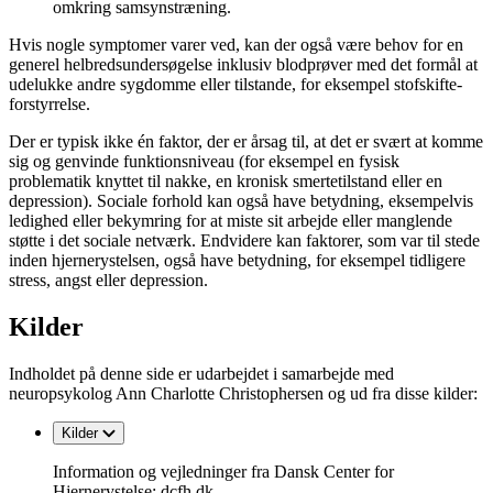
omkring samsynstræning.
Hvis nogle symptomer varer ved, kan der også være behov for en
generel helbredsundersøgelse inklusiv blodprøver med det formål at
udelukke andre sygdomme eller tilstande, for eksempel stofskifte-
forstyrrelse.
Der er typisk ikke én faktor, der er årsag til, at det er svært at komme
sig og genvinde funktionsniveau (for eksempel en fysisk
problematik knyttet til nakke, en kronisk smertetilstand eller en
depression). Sociale forhold kan også have betydning, eksempelvis
ledighed eller bekymring for at miste sit arbejde eller manglende
støtte i det sociale netværk. Endvidere kan faktorer, som var til stede
inden hjernerystelsen, også have betydning, for eksempel tidligere
stress, angst eller depression.
Kilder
Indholdet på denne side er udarbejdet i samarbejde med
neuropsykolog Ann Charlotte Christophersen og ud fra disse kilder:
Kilder
Information og vejledninger fra Dansk Center for
Hjernerystelse: dcfh.dk