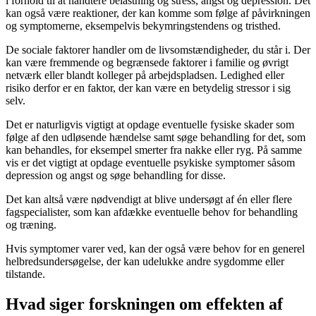
i forhold til at håndtere belastning og stress, angst og depression. Det
kan også være reaktioner, der kan komme som følge af påvirkningen
og symptomerne, eksempelvis bekymringstendens og tristhed.
De sociale faktorer handler om de livsomstændigheder, du står i. Der
kan være fremmende og begrænsede faktorer i familie og øvrigt
netværk eller blandt kolleger på arbejdspladsen. Ledighed eller
risiko derfor er en faktor, der kan være en betydelig stressor i sig
selv.
Det er naturligvis vigtigt at opdage eventuelle fysiske skader som
følge af den udløsende hændelse samt søge behandling for det, som
kan behandles, for eksempel smerter fra nakke eller ryg. På samme
vis er det vigtigt at opdage eventuelle psykiske symptomer såsom
depression og angst og søge behandling for disse.
Det kan altså være nødvendigt at blive undersøgt af én eller flere
fagspecialister, som kan afdække eventuelle behov for behandling
og træning.
Hvis symptomer varer ved, kan der også være behov for en generel
helbredsundersøgelse, der kan udelukke andre sygdomme eller
tilstande.
Hvad siger forskningen om effekten af