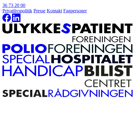
36 73 20 00
Privatlivspolitik
Presse
Kontakt
Fagpersoner