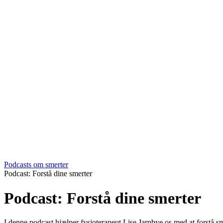
Podcasts om smerter
Podcast: Forstå dine smerter
Podcast: Forstå dine smerter
I denne podcast hjælper fysioterapeut Lise Jarnbye os med at forstå 