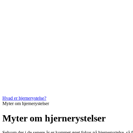
Hvad er hjernerystelse?
Myter om hjernerystelser
Myter om hjernerystelser
Selvom der i de senere år er kommet øget fokus på hjernerystelse, så fl