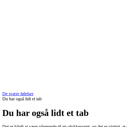
De svære følelser
Du har også lidt et tab
Du har også lidt et tab
Det er hårdt at være pårørende til en ulykkesramt, og det er vigtigt, at