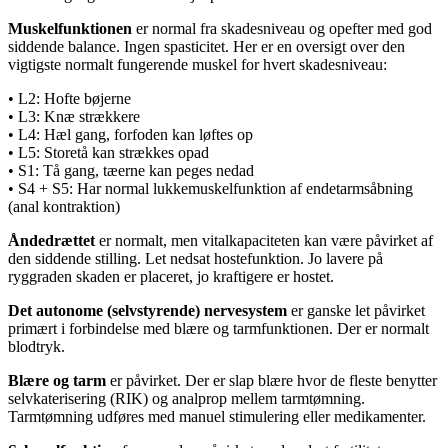
Muskelfunktionen
er normal fra skadesniveau og opefter med god
siddende balance. Ingen spasticitet. Her er en oversigt over den
vigtigste normalt fungerende muskel for hvert skadesniveau:
• L2: Hofte bøjerne
• L3: Knæ strækkere
• L4: Hæl gang, forfoden kan løftes op
• L5: Storetå kan strækkes opad
• S1: Tå gang, tæerne kan peges nedad
• S4 + S5: Har normal lukkemuskelfunktion af endetarmsåbning
(anal kontraktion)
Åndedrættet
er normalt, men vitalkapaciteten kan være påvirket af
den siddende stilling. Let nedsat hostefunktion. Jo lavere på
ryggraden skaden er placeret, jo kraftigere er hostet.
Det autonome (selvstyrende) nervesystem
er ganske let påvirket
primært i forbindelse med blære og tarmfunktionen. Der er normalt
blodtryk.
Blære og tarm
er påvirket. Der er slap blære hvor de fleste benytter
selvkaterisering (RIK) og analprop mellem tarmtømning.
Tarmtømning udføres med manuel stimulering eller medikamenter.