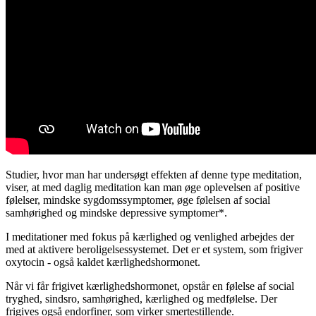
Studier, hvor man har undersøgt effekten af denne type meditation,
viser, at med daglig meditation kan man øge oplevelsen af positive
følelser, mindske sygdomssymptomer, øge følelsen af social
samhørighed og mindske depressive symptomer*.
I meditationer med fokus på kærlighed og venlighed arbejdes der
med at aktivere beroligelsessystemet. Det er et system, som frigiver
oxytocin - også kaldet kærlighedshormonet.
Når vi får frigivet kærlighedshormonet, opstår en følelse af social
tryghed, sindsro, samhørighed, kærlighed og medfølelse. Der
frigives også endorfiner, som virker smertestillende.