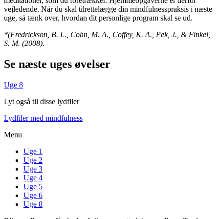
meditationer, som du foretrækker. Hjemmeopgaverne er derfor
vejledende. Når du skal tilrettelægge din mindfulnesspraksis i næste
uge, så tænk over, hvordan dit personlige program skal se ud.
*(Fredrickson, B. L., Cohn, M. A., Coffey, K. A., Pek, J., & Finkel,
S. M. (2008).
Se næste uges øvelser
Uge 8
Lyt også til disse lydfiler
Lydfiler med mindfulness
Menu
Uge 1
Uge 2
Uge 3
Uge 4
Uge 5
Uge 6
Uge 8