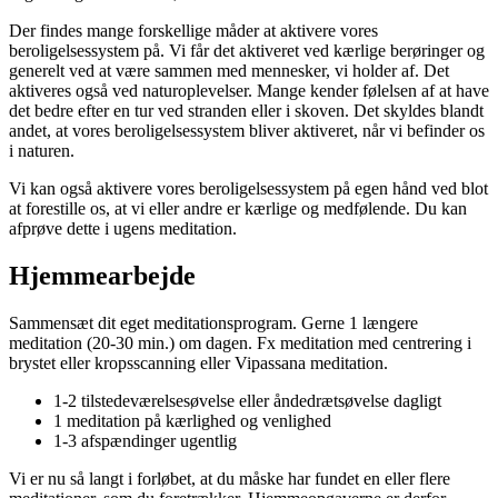
Der findes mange forskellige måder at aktivere vores
beroligelsessystem på. Vi får det aktiveret ved kærlige berøringer og
generelt ved at være sammen med mennesker, vi holder af. Det
aktiveres også ved naturoplevelser. Mange kender følelsen af at have
det bedre efter en tur ved stranden eller i skoven. Det skyldes blandt
andet, at vores beroligelsessystem bliver aktiveret, når vi befinder os
i naturen.
Vi kan også aktivere vores beroligelsessystem på egen hånd ved blot
at forestille os, at vi eller andre er kærlige og medfølende. Du kan
afprøve dette i ugens meditation.
Hjemmearbejde
Sammensæt dit eget meditationsprogram. Gerne 1 længere
meditation (20-30 min.) om dagen. Fx meditation med centrering i
brystet eller kropsscanning eller Vipassana meditation.
1-2 tilstedeværelsesøvelse eller åndedrætsøvelse dagligt
1 meditation på kærlighed og venlighed
1-3 afspændinger ugentlig
Vi er nu så langt i forløbet, at du måske har fundet en eller flere