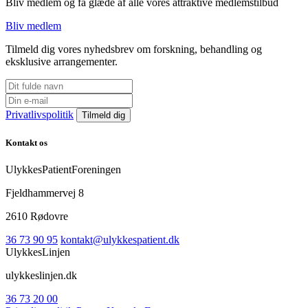
Bliv medlem og få glæde af alle vores attraktive medlemstilbud
Bliv medlem
Tilmeld dig vores nyhedsbrev om forskning, behandling og
eksklusive arrangementer.
Privatlivspolitik
Kontakt os
UlykkesPatientForeningen
Fjeldhammervej 8
2610 Rødovre
36 73 90 95
kontakt@ulykkespatient.dk
UlykkesLinjen
ulykkeslinjen.dk
36 73 20 00