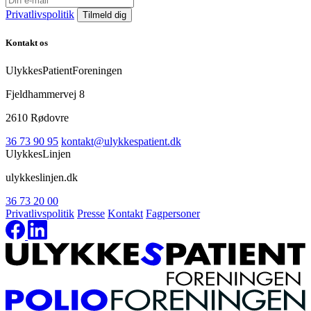
Privatlivspolitik
Kontakt os
UlykkesPatientForeningen
Fjeldhammervej 8
2610 Rødovre
36 73 90 95
kontakt@ulykkespatient.dk
UlykkesLinjen
ulykkeslinjen.dk
36 73 20 00
Privatlivspolitik
Presse
Kontakt
Fagpersoner