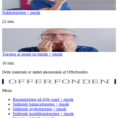
Nakketræning ÷ musik
22 min.
Træning af ansigt og mimik ÷ musik
10 min.
Dette materiale er støttet økonomisk af Offerfonden.
Menu
Bassintræning på dybt vand ÷ musik
Siddende balancetræning ÷ musik
Siddende styrketræning ÷ musik
Siddende konditionstræning ÷ musik