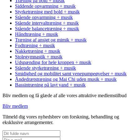
Træning på bold ÷ musik
Siddende opvarmning ÷ musik
Styrketræning med bold ÷ musik
Stående opvarmning ÷ musik
Stående intervaltræning ÷ musik
Stående balancetræning ÷ musik
Håndtræning ÷ musik
Træning af ansigt og mimik ÷ musik
Fodtræning ÷ musik
Nakketræning ÷ musik
Stolegymnastik ÷ musik
Udspænding for hele kroppen ÷ musik
Stående styrketræning ÷ musik
Smidighed og mobilitet samt venepumpeøvelser ÷ musik
Åndedrætstræning og Mai Chi uden musik ÷ musik
Bassintræning på lavt vand ÷ musik
Bliv medlem og få glæde af alle vores attraktive medlemstilbud
Bliv medlem
Tilmeld dig vores nyhedsbrev om forskning, behandling og
eksklusive arrangementer.