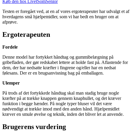
Køb den hos LivetSomSenior
Testen er foregået ved, at en af vores ergoterapeuter har udvalgt et af
hverdagens små hjælpemidler, som vi har bedt en bruger om at
afprøve.
Ergoterapeuten
Fordele
Denne model har fortykket håndtag og gummibelægning på
gribefladen, der gør redskabet lettere at holde fast på. Aflastende for
dem, der har nedsatte kræfter i fingrene og/eller har en nedsat
følesans. Der er en brugsanvisning bag på emballagen.
Ulemper
På trods af det fortykkede håndtag skal man stadig bruge nogle
kræfter på at trække knappen gennem knaphullet, og det kræver
funktion i begge hænder. På nogle typer bluser vil det være
nødvendigt at trække imod med den anden hånd. Hjælpemidlet
kræver en smule øvelse og teknik, inden det bliver let at anvende.
Brugerens vurdering