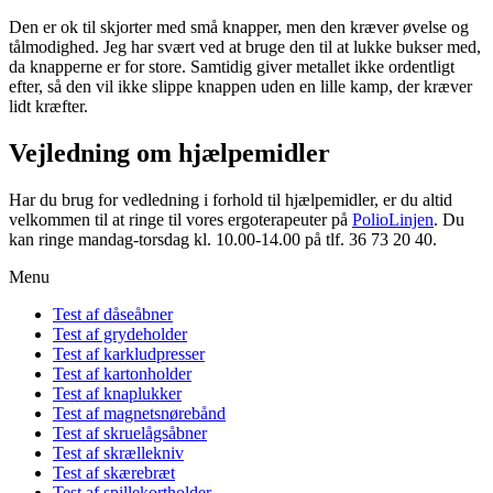
Den er ok til skjorter med små knapper, men den kræver øvelse og
tålmodighed. Jeg har svært ved at bruge den til at lukke bukser med,
da knapperne er for store. Samtidig giver metallet ikke ordentligt
efter, så den vil ikke slippe knappen uden en lille kamp, der kræver
lidt kræfter.
Vejledning om hjælpemidler
Har du brug for vedledning i forhold til hjælpemidler, er du altid
velkommen til at ringe til vores ergoterapeuter på
PolioLinjen
. Du
kan ringe mandag-torsdag kl. 10.00-14.00 på tlf. 36 73 20 40.
Menu
Test af dåseåbner
Test af grydeholder
Test af karkludpresser
Test af kartonholder
Test af knaplukker
Test af magnetsnørebånd
Test af skruelågsåbner
Test af skrællekniv
Test af skærebræt
Test af spillekortholder