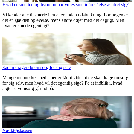
Hvad er smerter, og hvordan har vores smerteforståelse ændret sig?
Vi kender alle til smerte i en eller anden udstrækning. For nogen er
det en sjælden oplevelse, mens andre døjer med det dagligt. Men
hvad er smerte egentligt?
Sådan drager du omsorg for dig selv
Mange mennesker med smerter får at vide, at de skal drage omsorg
for sig selv, men hvad vil det egentlig sige? Få et indblik i, hvad
ægte selvomsorg går ud på.
Værktøjskassen