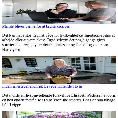
Mange bliver bange for at bruge kroppen
Det kan have stor gevinst både for livskvalitet og smerteoplevelse at
arbejde eller at være aktiv. Også selvom det nogle gange giver
smerter undervejs, lyder det fra professor og forskningsleder Jan
Hartvigsen.
Inden smertebehandling: Levede liggende i to år
Det gjorde en livsomvæltende forskel for Elisabeth Pedersen at opnå
en helt anden forståelse af sine kroniske smerter. I dag er hun tilbage
i fuld vigør.