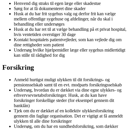
Henvend dig straks til egen læge eller skadestue
Sørg for at få dokumenteret dine skader
Husk at du har frit sygehus valg og derfor frit kan vælge
mellem offentlige sygehuse og afdelinger, når du skal i
behandling eller undersøges
Husk at du har ret til at vælge behandling på et privat hospital,
hvis ventetiden overstiger 30 dage
Kontakt hospitalets patientvejleder, som kan vejlede dig om
dine rettigheder som patient
Undersøg hvilke hjælpemidler læge eller sygehus midlertidigt
kan stille til rådighed for dig
Forsikring
Anmeld hurtigst muligt ulykken til dit forsikrings- og
pensionsselskab samt til en evt. modparts forsikringsselskab
Undersøg, hvordan du er dækket via dine egne ulykkes- og
erhvervsevnetabsforsikringer. Husk, at du kan have
forsikringer forskellige steder (for eksempel gennem dit
banklån)
Tjek om du er dækket af en kollektiv ulykkesforsikring
gennem din faglige organisation. Det er vigtigt at få anmeldt
ulykken til alle dine forsikringer
Undersøg, om du har en sundhedsforsikring, som dækker