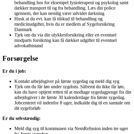
behandling hos for eksempel fysioterapeut og psykolog samt
dækker transport til og fra behandling. Læs din police
igennem, der kan nemlig være udvidet dækning
Husk at du evt. kan få tilskud til behandling og
medicinudgifter, hvis du er medlem af Sygeforsikring
Danmark
Tjek om du via din ulykkesforsikring eller en eventuel
modparts forsikring kan få dækket udgifter til eventuel
advokatbistand
Forsørgelse
Er du i job:
Kontakt arbejdsgiver på første sygedag og meld dig syg
Tjek om du får løn under sygdom. Såfremt du ikke får løn,
kan du have optjent retten til at modtage sygedagpenge fra din
arbejdsgiver i de første 30 kalenderdage fra første sygedag.
Jobcenteret vil indenfor 8 uger, indkalde dig til en samtale om
dit sygeforløb
Er du selvstændig:
Meld dig syg til kommunen via NemRefusion inden tre uger
fra første sygedag