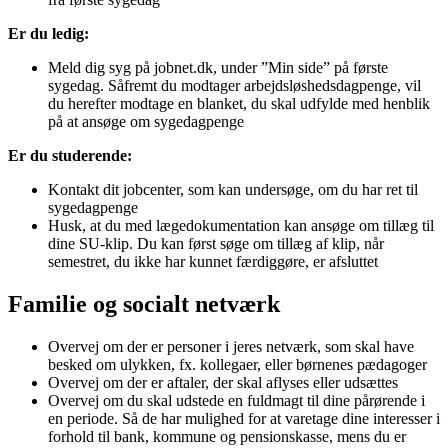
Er du ledig:
Meld dig syg på jobnet.dk, under ”Min side” på første
sygedag. Såfremt du modtager arbejdsløshedsdagpenge, vil
du herefter modtage en blanket, du skal udfylde med henblik
på at ansøge om sygedagpenge
Er du studerende:
Kontakt dit jobcenter, som kan undersøge, om du har ret til
sygedagpenge
Husk, at du med lægedokumentation kan ansøge om tillæg til
dine SU-klip. Du kan først søge om tillæg af klip, når
semestret, du ikke har kunnet færdiggøre, er afsluttet
Familie og socialt netværk
Overvej om der er personer i jeres netværk, som skal have
besked om ulykken, fx. kollegaer, eller børnenes pædagoger
Overvej om der er aftaler, der skal aflyses eller udsættes
Overvej om du skal udstede en fuldmagt til dine pårørende i
en periode. Så de har mulighed for at varetage dine interesser i
forhold til bank, kommune og pensionskasse, mens du er