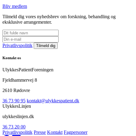
Bliv medlem
Tilmeld dig vores nyhedsbrev om forskning, behandling og
eksklusive arrangementer.
Privatlivspolitik
Kontakt os
UlykkesPatientForeningen
Fjeldhammervej 8
2610 Rødovre
36 73 90 95
kontakt@ulykkespatient.dk
UlykkesLinjen
ulykkeslinjen.dk
36 73 20 00
Privatlivspolitik
Presse
Kontakt
Fagpersoner