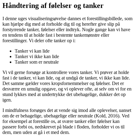
Håndtering af følelser og tanker
I denne uges visualiseringsøvelse dannes et forestillingsbillede, som
kan hjælpe dig med at forholde dig til og herefter give slip på
forstyrrende tanker, følelser eller indtryk. Nogle gange kan vi have
en tendens til at holde fast i bestemte tankemønstre eller
forestillinger. Vi deler ofte tanker op i:
Tanker vi kan lide
Tanker vi ikke kan lide
Tanker som er neutrale
Vi vil gerne forsøge at kontrollere vores tanker. Vi prøver at holde
fast i de tanker, vi kan lide, og at undgå de tanker, vi ikke kan lide.
Det samme gælder vores kropsfornemmelser og følelser. Det er
desværre en umulig opgave, og vi oplever ofte, at selv om vi for en
stund lykkes med at undertrykke det ubehagelige, dukker det op
igen.
I mindfulness forsøges det at vende sig imod alle oplevelser, uanset
om de er behagelige, ubehagelige eller neutrale (Kold, 2016). Ved
for eksempel at forestille os, at svære tanker eller følelser kan
passere forbi os, nedskrevet på blade i floden, forholder vi os til
dem, men uden at gå i et med dem.