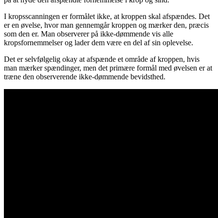
I kropsscanningen er formålet ikke, at kroppen skal afspændes. Det
er en øvelse, hvor man gennemgår kroppen og mærker den, præcis
som den er. Man observerer på ikke-dømmende vis alle
kropsfornemmelser og lader dem være en del af sin oplevelse.
Det er selvfølgelig okay at afspænde et område af kroppen, hvis
man mærker spændinger, men det primære formål med øvelsen er at
træne den observerende ikke-dømmende bevidsthed.