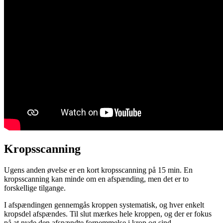
Kropsscanning
Ugens anden øvelse er en kort kropsscanning på 15 min. En
kropsscanning kan minde om en afspænding, men det er to
forskellige tilgange.
I afspændingen gennemgås kroppen systematisk, og hver enkelt
kropsdel afspændes. Til slut mærkes hele kroppen, og der er fokus
på at nyde den afspændte fornemmelse i krop og sind.