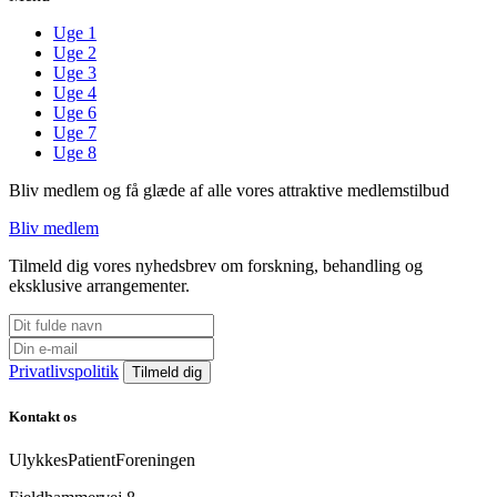
Uge 1
Uge 2
Uge 3
Uge 4
Uge 6
Uge 7
Uge 8
Bliv medlem og få glæde af alle vores attraktive medlemstilbud
Bliv medlem
Tilmeld dig vores nyhedsbrev om forskning, behandling og
eksklusive arrangementer.
Privatlivspolitik
Kontakt os
UlykkesPatientForeningen