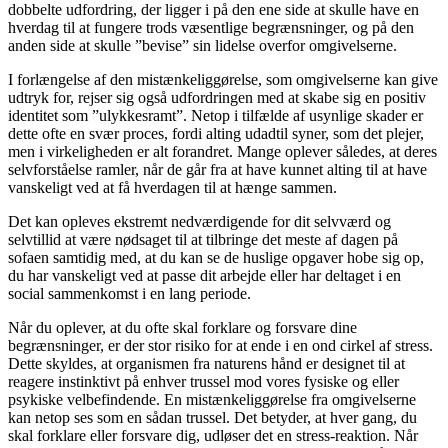
dobbelte udfordring, der ligger i på den ene side at skulle have en
hverdag til at fungere trods væsentlige begrænsninger, og på den
anden side at skulle ”bevise” sin lidelse overfor omgivelserne.
I forlængelse af den mistænkeliggørelse, som omgivelserne kan give
udtryk for, rejser sig også udfordringen med at skabe sig en positiv
identitet som ”ulykkesramt”. Netop i tilfælde af usynlige skader er
dette ofte en svær proces, fordi alting udadtil syner, som det plejer,
men i virkeligheden er alt forandret. Mange oplever således, at deres
selvforståelse ramler, når de går fra at have kunnet alting til at have
vanskeligt ved at få hverdagen til at hænge sammen.
Det kan opleves ekstremt nedværdigende for dit selvværd og
selvtillid at være nødsaget til at tilbringe det meste af dagen på
sofaen samtidig med, at du kan se de huslige opgaver hobe sig op,
du har vanskeligt ved at passe dit arbejde eller har deltaget i en
social sammenkomst i en lang periode.
Når du oplever, at du ofte skal forklare og forsvare dine
begrænsninger, er der stor risiko for at ende i en ond cirkel af stress.
Dette skyldes, at organismen fra naturens hånd er designet til at
reagere instinktivt på enhver trussel mod vores fysiske og eller
psykiske velbefindende. En mistænkeliggørelse fra omgivelserne
kan netop ses som en sådan trussel. Det betyder, at hver gang, du
skal forklare eller forsvare dig, udløser det en stress-reaktion. Når