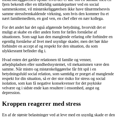
fjern bekendt eller en tilfældig samtalepartner ved en social
sammenkomst, vil mistænkeliggørelsen ikke have tilnærmelsesvis
samme stressfremkaldende virkning, som hvis den kommer fra et
nært familiemedlem, en god ven, en chef eller en nær kollega.
For det andet har det også afgørende betydning, hvorvidt det er
muligt at skabe en eller anden form for fælles forståelse af
situationen. Som sagt kan den manglende erfaring ofte forhindre en
egentlig forståelse af livet med usynlige skader, men det bør ikke
forhindre en accept af og respekt for den situation, du som
ulykkesramt befinder dig i.
Hvad enten det gælder relationen til familie og venner,
arbejdspladsen eller sundhedssystemet, vil mekanismen være den
samme. Når mistro og mistænkeliggørelse får frit spil i en
betydningsfuld social relation, som samtidig er præget af manglende
respekt for din situation, så er der stor risiko for stress og social
isolation, som kan få negative konsekvenser for det psykiske
velvære og i sidste ende kan resultere i ensomhed, angst og
depression.
Kroppen reagerer med stress
En af de største belastninger ved at leve med en usynlig skade er den