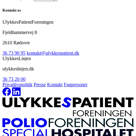
Kontakt os
UlykkesPatientForeningen
Fjeldhammervej 8
2610 Rødovre
36 73 90 95
kontakt@ulykkespatient.dk
UlykkesLinjen
ulykkeslinjen.dk
36 73 20 00
Privatlivspolitik
Presse
Kontakt
Fagpersoner