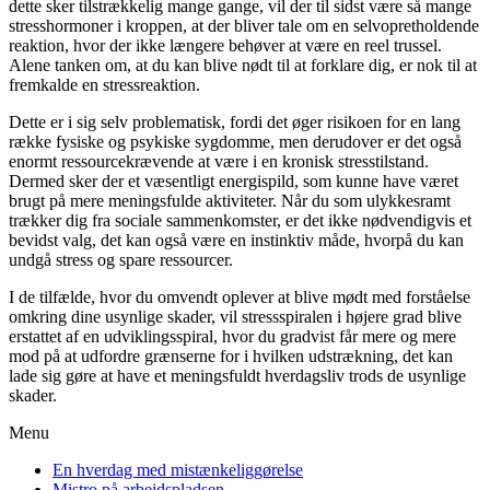
dette sker tilstrækkelig mange gange, vil der til sidst være så mange
stresshormoner i kroppen, at der bliver tale om en selvopretholdende
reaktion, hvor der ikke længere behøver at være en reel trussel.
Alene tanken om, at du kan blive nødt til at forklare dig, er nok til at
fremkalde en stressreaktion.
Dette er i sig selv problematisk, fordi det øger risikoen for en lang
række fysiske og psykiske sygdomme, men derudover er det også
enormt ressourcekrævende at være i en kronisk stresstilstand.
Dermed sker der et væsentligt energispild, som kunne have været
brugt på mere meningsfulde aktiviteter. Når du som ulykkesramt
trækker dig fra sociale sammenkomster, er det ikke nødvendigvis et
bevidst valg, det kan også være en instinktiv måde, hvorpå du kan
undgå stress og spare ressourcer.
I de tilfælde, hvor du omvendt oplever at blive mødt med forståelse
omkring dine usynlige skader, vil stressspiralen i højere grad blive
erstattet af en udviklingsspiral, hvor du gradvist får mere og mere
mod på at udfordre grænserne for i hvilken udstrækning, det kan
lade sig gøre at have et meningsfuldt hverdagsliv trods de usynlige
skader.
Menu
En hverdag med mistænkeliggørelse
Mistro på arbejdspladsen