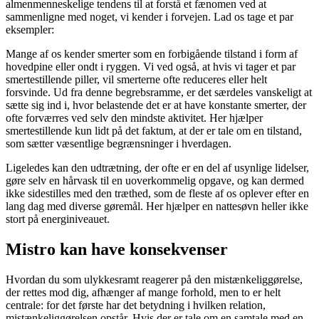
almenmenneskelige tendens til at forstå et fænomen ved at
sammenligne med noget, vi kender i forvejen. Lad os tage et par
eksempler:
Mange af os kender smerter som en forbigående tilstand i form af
hovedpine eller ondt i ryggen. Vi ved også, at hvis vi tager et par
smertestillende piller, vil smerterne ofte reduceres eller helt
forsvinde. Ud fra denne begrebsramme, er det særdeles vanskeligt at
sætte sig ind i, hvor belastende det er at have konstante smerter, der
ofte forværres ved selv den mindste aktivitet. Her hjælper
smertestillende kun lidt på det faktum, at der er tale om en tilstand,
som sætter væsentlige begrænsninger i hverdagen.
Ligeledes kan den udtrætning, der ofte er en del af usynlige lidelser,
gøre selv en hårvask til en uoverkommelig opgave, og kan dermed
ikke sidestilles med den træthed, som de fleste af os oplever efter en
lang dag med diverse gøremål. Her hjælper en nattesøvn heller ikke
stort på energiniveauet.
Mistro kan have konsekvenser
Hvordan du som ulykkesramt reagerer på den mistænkeliggørelse,
der rettes mod dig, afhænger af mange forhold, men to er helt
centrale: for det første har det betydning i hvilken relation,
mistænkeliggørelsen opstår. Hvis der er tale om en samtale med en