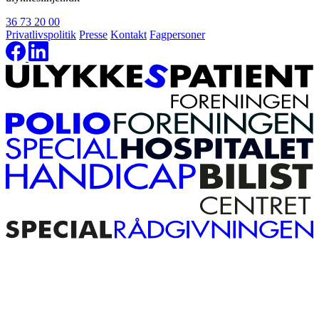
36 73 20 00
Privatlivspolitik
Presse
Kontakt
Fagpersoner