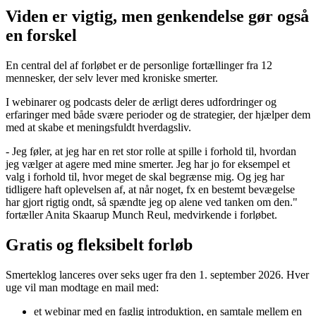
Viden er vigtig, men genkendelse gør også
en forskel
En central del af forløbet er de personlige fortællinger fra 12
mennesker, der selv lever med kroniske smerter.
I webinarer og podcasts deler de ærligt deres udfordringer og
erfaringer med både svære perioder og de strategier, der hjælper dem
med at skabe et meningsfuldt hverdagsliv.
- Jeg føler, at jeg har en ret stor rolle at spille i forhold til, hvordan
jeg vælger at agere med mine smerter. Jeg har jo for eksempel et
valg i forhold til, hvor meget de skal begrænse mig. Og jeg har
tidligere haft oplevelsen af, at når noget, fx en bestemt bevægelse
har gjort rigtig ondt, så spændte jeg op alene ved tanken om den."
fortæller Anita Skaarup Munch Reul, medvirkende i forløbet.
Gratis og fleksibelt forløb
Smerteklog lanceres over seks uger fra den 1. september 2026. Hver
uge vil man modtage en mail med:
et webinar med en faglig introduktion, en samtale mellem en