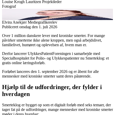
Louise Krogh Lauritzen
Projektleder
Fotograf
Elvira Anekjær
Mediegrafikerelev
Publiceret
onsdag den 1. juli 2026
Over 1 million danskere lever med kroniske smerter. For mange
påvirker smerterne ikke alene kroppen, men også arbejdslivet,
familielivet, humøret og oplevelsen af, hvem man er.
Derfor lancerer UlykkesPatientForeningen i samarbejde med
Specialhospitalet for Polio- og Ulykkespatienter nu Smerteklog: et
gratis online læringsforløb.
Forløbet lanceres den 1. september 2026 og er åbent for alle
mennesker med kroniske smerter samt deres pårørende.
Hjælp til de udfordringer, der fylder i
hverdagen
Smerteklog er bygget op som et digitalt forløb med seks temaer, der
tager fat på de udfordringer, mange mennesker med kroniske smerter
møder i deres hverdag: