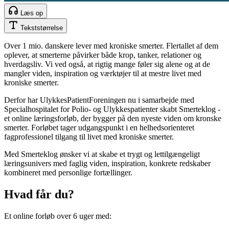
Læs op
Tekststørrelse
Over 1 mio. danskere lever med kroniske smerter. Flertallet af dem
oplever, at smerterne påvirker både krop, tanker, relationer og
hverdagsliv. Vi ved også, at rigtig mange føler sig alene og at de
mangler viden, inspiration og værktøjer til at mestre livet med
kroniske smerter.
Derfor har UlykkesPatientForeningen nu i samarbejde med
Specialhospitalet for Polio- og Ulykkespatienter skabt Smerteklog -
et online læringsforløb, der bygger på den nyeste viden om kronske
smerter. Forløbet tager udgangspunkt i en helhedsorienteret
fagprofessionel tilgang til livet med kroniske smerter.
Med Smerteklog ønsker vi at skabe et trygt og lettilgængeligt
læringsunivers med faglig viden, inspiration, konkrete redskaber
kombineret med personlige fortællinger.
Hvad får du?
Et online forløb over 6 uger med: