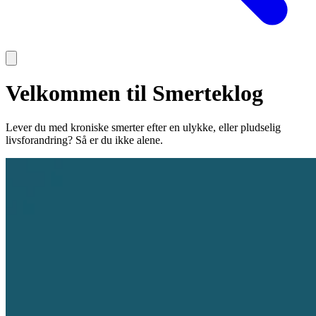
Velkommen til Smerteklog
Lever du med kroniske smerter efter en ulykke, eller pludselig
livsforandring? Så er du ikke alene.