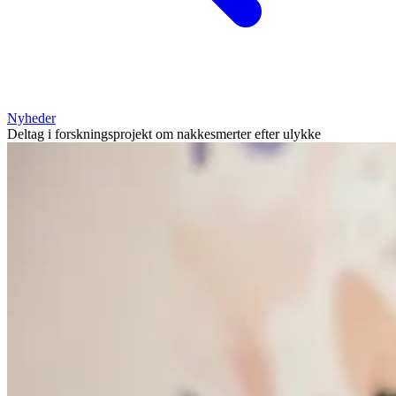
Nyheder
Deltag i forskningsprojekt om nakkesmerter efter ulykke