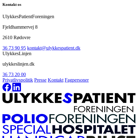
Kontakt os
UlykkesPatientForeningen
Fjeldhammervej 8
2610 Rødovre
36 73 90 95
kontakt@ulykkespatient.dk
UlykkesLinjen
ulykkeslinjen.dk
36 73 20 00
Privatlivspolitik
Presse
Kontakt
Fagpersoner