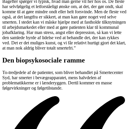
Bagefter spørger vi typisk, hvad man gerne vil her hos os. De fleste
har selvfølgelig et letforståeligt ønske om, at det, der gør ondt, skal
komme til at gøre mindre ondt eller helt forsvinde. Men de fleste ved
også, at det langtfra er sikkert, at man kan gøre noget ved selve
smerten. I stedet kan vi måske hjælpe med at fastholde tilknytningen
til arbejdsmarkedet eller med at gøre patienten klar til kommunal
jobafklaring. Har man stress, angst eller depression, så kan vi lette
den samlede byrde af lidelse ved at behandle det, der kan rykkes
ved. Det er det muliges kunst, og vi får relativt hurtigt gjort det klart,
at man nok aldrig bliver totalt smertefri.”
Den biopsykosociale ramme
To-tredjedele af de patienter, som bliver behandlet på Smertecenter
Syd, har smerter i bevægeapparatet, mens halvdelen af
problematikkerne er i lænderyggen. Dertil kommer en masse
følgevirkninger og følgetilstande.