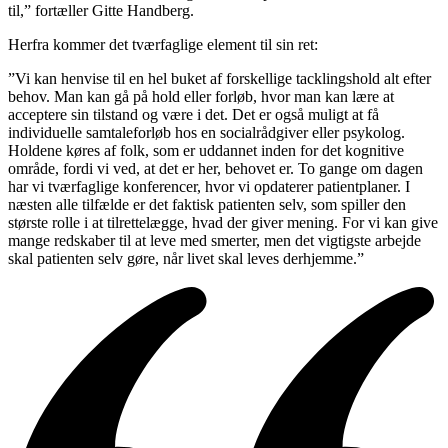
til,” fortæller Gitte Handberg.
Herfra kommer det tværfaglige element til sin ret:
”Vi kan henvise til en hel buket af forskellige tacklingshold alt efter
behov. Man kan gå på hold eller forløb, hvor man kan lære at
acceptere sin tilstand og være i det. Det er også muligt at få
individuelle samtaleforløb hos en socialrådgiver eller psykolog.
Holdene køres af folk, som er uddannet inden for det kognitive
område, fordi vi ved, at det er her, behovet er. To gange om dagen
har vi tværfaglige konferencer, hvor vi opdaterer patientplaner. I
næsten alle tilfælde er det faktisk patienten selv, som spiller den
største rolle i at tilrettelægge, hvad der giver mening. For vi kan give
mange redskaber til at leve med smerter, men det vigtigste arbejde
skal patienten selv gøre, når livet skal leves derhjemme.”