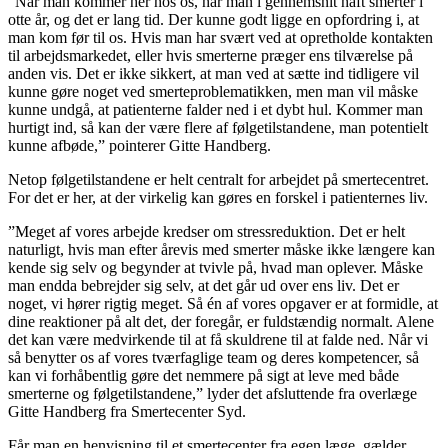
”Når man kommer her hos os, har man i gennemsnit haft smerter i
otte år, og det er lang tid. Der kunne godt ligge en opfordring i, at
man kom før til os. Hvis man har svært ved at opretholde kontakten
til arbejdsmarkedet, eller hvis smerterne præger ens tilværelse på
anden vis. Det er ikke sikkert, at man ved at sætte ind tidligere vil
kunne gøre noget ved smerteproblematikken, men man vil måske
kunne undgå, at patienterne falder ned i et dybt hul. Kommer man
hurtigt ind, så kan der være flere af følgetilstandene, man potentielt
kunne afbøde,” pointerer Gitte Handberg.
Netop følgetilstandene er helt centralt for arbejdet på smertecentret.
For det er her, at der virkelig kan gøres en forskel i patienternes liv.
”Meget af vores arbejde kredser om stressreduktion. Det er helt
naturligt, hvis man efter årevis med smerter måske ikke længere kan
kende sig selv og begynder at tvivle på, hvad man oplever. Måske
man endda bebrejder sig selv, at det går ud over ens liv. Det er
noget, vi hører rigtig meget. Så én af vores opgaver er at formidle, at
dine reaktioner på alt det, der foregår, er fuldstændig normalt. Alene
det kan være medvirkende til at få skuldrene til at falde ned. Når vi
så benytter os af vores tværfaglige team og deres kompetencer, så
kan vi forhåbentlig gøre det nemmere på sigt at leve med både
smerterne og følgetilstandene,” lyder det afsluttende fra overlæge
Gitte Handberg fra Smertecenter Syd.
Får man en henvisning til et smertecenter fra egen læge, gælder