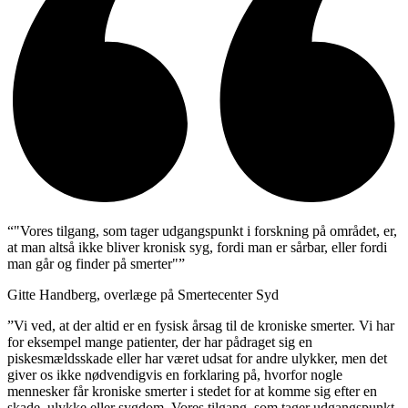
“"Vores tilgang, som tager udgangspunkt i forskning på området, er,
at man altså ikke bliver kronisk syg, fordi man er sårbar, eller fordi
man går og finder på smerter"”
Gitte Handberg, overlæge på Smertecenter Syd
”Vi ved, at der altid er en fysisk årsag til de kroniske smerter. Vi har
for eksempel mange patienter, der har pådraget sig en
piskesmældsskade eller har været udsat for andre ulykker, men det
giver os ikke nødvendigvis en forklaring på, hvorfor nogle
mennesker får kroniske smerter i stedet for at komme sig efter en
skade, ulykke eller sygdom. Vores tilgang, som tager udgangspunkt