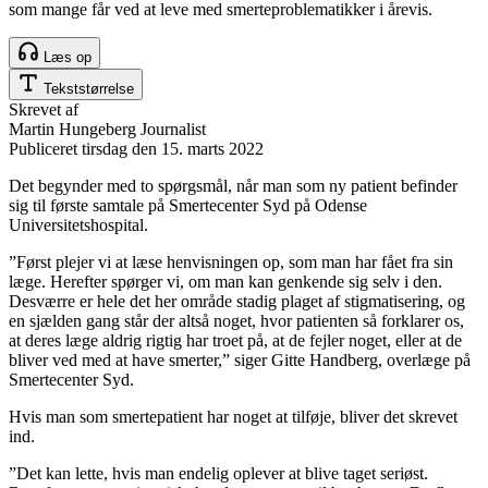
som mange får ved at leve med smerteproblematikker i årevis.
Læs op
Tekststørrelse
Skrevet af
Martin Hungeberg
Journalist
Publiceret
tirsdag den 15. marts 2022
Det begynder med to spørgsmål, når man som ny patient befinder
sig til første samtale på Smertecenter Syd på Odense
Universitetshospital.
”Først plejer vi at læse henvisningen op, som man har fået fra sin
læge. Herefter spørger vi, om man kan genkende sig selv i den.
Desværre er hele det her område stadig plaget af stigmatisering, og
en sjælden gang står der altså noget, hvor patienten så forklarer os,
at deres læge aldrig rigtig har troet på, at de fejler noget, eller at de
bliver ved med at have smerter,” siger Gitte Handberg, overlæge på
Smertecenter Syd.
Hvis man som smertepatient har noget at tilføje, bliver det skrevet
ind.
”Det kan lette, hvis man endelig oplever at blive taget seriøst.