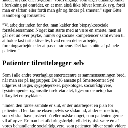
i forskning på området, er, at man altså ikke bliver kronisk syg, fordi
man er sårbar, eller fordi man går og finder på smerter,” siger Gitte
Handberg og fortsætter:
”Vi arbejder inden for det, man kalder den biopsykosociale
forståelsesramme: Noget kan starte med at være en smerte, men så
går det ud over psyke, humør og sociale kompetencer samt evnen til
at holde fast i sit aktive liv, hvad enten det er arbejde,
foreningsarbejde eller at passe børnene. Det kan smitte af på hele
paletten.”
Patienter tilrettelægger selv
Som i alle andre tværfaglige smertecentre er sammensætningen bred,
når man ser på faggrupper. De 36 ansatte på Smertecenter Syd
udgøres af læger, sygeplejersker, psykologer, socialrådgivere,
fysioterapeuter og ansatte i sekretariatet, ligesom de netop har
tilknyttet en psykiater.
”Inden den første samtale er slut, er der udarbejdet en plan for
patienten. Den kunne eksempelvis se sådan ud, at der er medicin,
som vi skal have justeret på eller måske noget, som patienten gerne
vil afprøve. Er man i et afklaringsforløb, vil det typisk være én af
vores behandlende socialrådgivere, som patienten bliver sendt videre