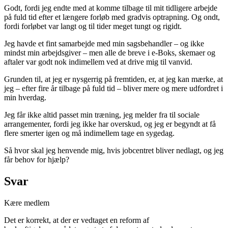
Godt, fordi jeg endte med at komme tilbage til mit tidligere arbejde
på fuld tid efter et længere forløb med gradvis optrapning. Og ondt,
fordi forløbet var langt og til tider meget tungt og rigidt.
Jeg havde et fint samarbejde med min sagsbehandler – og ikke
mindst min arbejdsgiver – men alle de breve i e-Boks, skemaer og
aftaler var godt nok indimellem ved at drive mig til vanvid.
Grunden til, at jeg er nysgerrig på fremtiden, er, at jeg kan mærke, at
jeg – efter fire år tilbage på fuld tid – bliver mere og mere udfordret i
min hverdag.
Jeg får ikke altid passet min træning, jeg melder fra til sociale
arrangementer, fordi jeg ikke har overskud, og jeg er begyndt at få
flere smerter igen og må indimellem tage en sygedag.
Så hvor skal jeg henvende mig, hvis jobcentret bliver nedlagt, og jeg
får behov for hjælp?
Svar
Kære medlem
Det er korrekt, at der er vedtaget en reform af