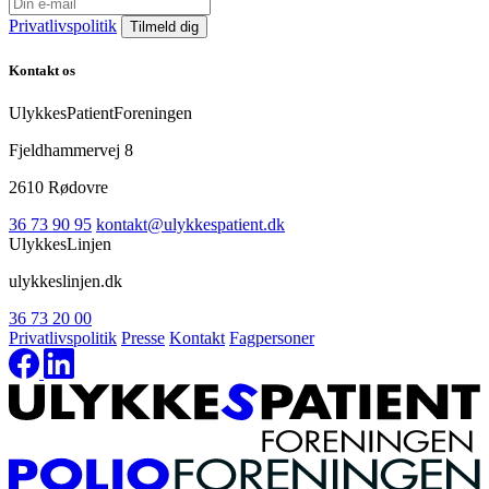
Privatlivspolitik
Kontakt os
UlykkesPatientForeningen
Fjeldhammervej 8
2610 Rødovre
36 73 90 95
kontakt@ulykkespatient.dk
UlykkesLinjen
ulykkeslinjen.dk
36 73 20 00
Privatlivspolitik
Presse
Kontakt
Fagpersoner