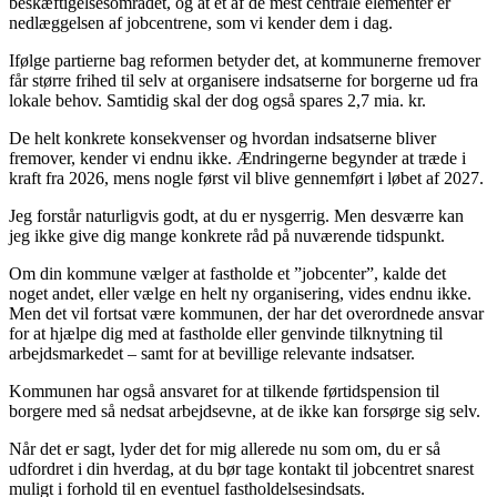
beskæftigelsesområdet, og at et af de mest centrale elementer er
nedlæggelsen af jobcentrene, som vi kender dem i dag.
Ifølge partierne bag reformen betyder det, at kommunerne fremover
får større frihed til selv at organisere indsatserne for borgerne ud fra
lokale behov. Samtidig skal der dog også spares 2,7 mia. kr.
De helt konkrete konsekvenser og hvordan indsatserne bliver
fremover, kender vi endnu ikke. Ændringerne begynder at træde i
kraft fra 2026, mens nogle først vil blive gennemført i løbet af 2027.
Jeg forstår naturligvis godt, at du er nysgerrig. Men desværre kan
jeg ikke give dig mange konkrete råd på nuværende tidspunkt.
Om din kommune vælger at fastholde et ”jobcenter”, kalde det
noget andet, eller vælge en helt ny organisering, vides endnu ikke.
Men det vil fortsat være kommunen, der har det overordnede ansvar
for at hjælpe dig med at fastholde eller genvinde tilknytning til
arbejdsmarkedet – samt for at bevillige relevante indsatser.
Kommunen har også ansvaret for at tilkende førtidspension til
borgere med så nedsat arbejdsevne, at de ikke kan forsørge sig selv.
Når det er sagt, lyder det for mig allerede nu som om, du er så
udfordret i din hverdag, at du bør tage kontakt til jobcentret snarest
muligt i forhold til en eventuel fastholdelsesindsats.