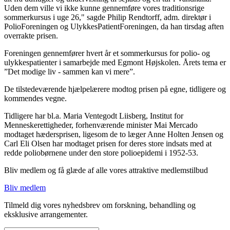
Uden dem ville vi ikke kunne gennemføre vores traditionsrige
sommerkursus i uge 26," sagde Philip Rendtorff, adm. direktør i
PolioForeningen og UlykkesPatientForeningen, da han tirsdag aften
overrakte prisen.
Foreningen gennemfører hvert år et sommerkursus for polio- og
ulykkespatienter i samarbejde med Egmont Højskolen. Årets tema er
”Det modige liv - sammen kan vi mere”.
De tilstedeværende hjælpelærere modtog prisen på egne, tidligere og
kommendes vegne.
Tidligere har bl.a. Maria Ventegodt Liisberg, Institut for
Menneskerettigheder, forhenværende minister Mai Mercado
modtaget hædersprisen, ligesom de to læger Anne Holten Jensen og
Carl Eli Olsen har modtaget prisen for deres store indsats med at
redde poliobørnene under den store polioepidemi i 1952-53.
Bliv medlem og få glæde af alle vores attraktive medlemstilbud
Bliv medlem
Tilmeld dig vores nyhedsbrev om forskning, behandling og
eksklusive arrangementer.