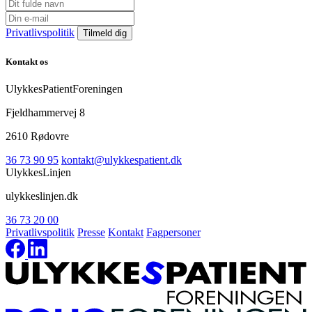
Privatlivspolitik
Kontakt os
UlykkesPatientForeningen
Fjeldhammervej 8
2610 Rødovre
36 73 90 95
kontakt@ulykkespatient.dk
UlykkesLinjen
ulykkeslinjen.dk
36 73 20 00
Privatlivspolitik
Presse
Kontakt
Fagpersoner