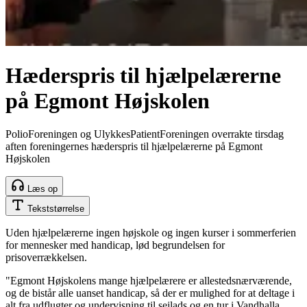
Hæderspris til hjælpelærerne
på Egmont Højskolen
PolioForeningen og UlykkesPatientForeningen overrakte tirsdag
aften foreningernes hæderspris til hjælpelærerne på Egmont
Højskolen
Læs op
Tekststørrelse
Uden hjælpelærerne ingen højskole og ingen kurser i sommerferien
for mennesker med handicap, lød begrundelsen for
prisoverrækkelsen.
"Egmont Højskolens mange hjælpelærere er allestedsnærværende,
og de bistår alle uanset handicap, så der er mulighed for at deltage i
alt fra udflugter og undervisning til sejlads og en tur i Vandhalla.