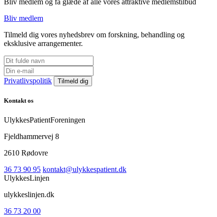
Bliv medlem og få glæde af alle vores attraktive medlemstilbud
Bliv medlem
Tilmeld dig vores nyhedsbrev om forskning, behandling og
eksklusive arrangementer.
Privatlivspolitik
Kontakt os
UlykkesPatientForeningen
Fjeldhammervej 8
2610 Rødovre
36 73 90 95
kontakt@ulykkespatient.dk
UlykkesLinjen
ulykkeslinjen.dk
36 73 20 00