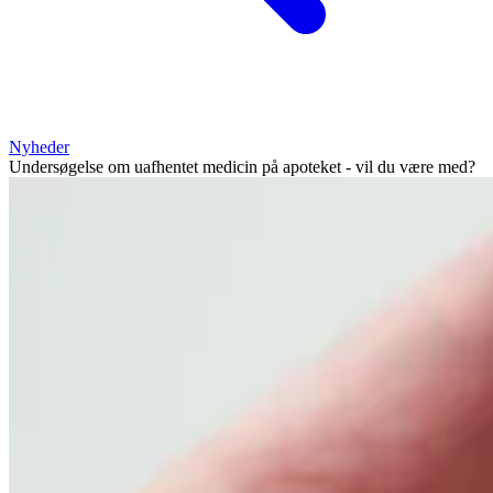
Nyheder
Undersøgelse om uafhentet medicin på apoteket - vil du være med?