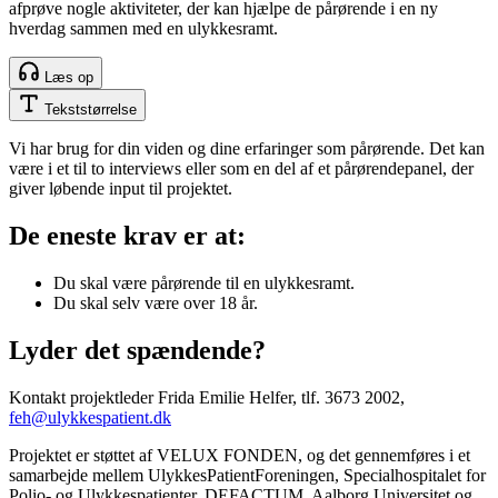
afprøve nogle aktiviteter, der kan hjælpe de pårørende i en ny
hverdag sammen med en ulykkesramt.
Læs op
Tekststørrelse
Vi har brug for din viden og dine erfaringer som pårørende. Det kan
være i et til to interviews eller som en del af et pårørendepanel, der
giver løbende input til projektet.
De eneste krav er at:
Du skal være pårørende til en ulykkesramt.
Du skal selv være over 18 år.
Lyder det spændende?
Kontakt projektleder Frida Emilie Helfer, tlf. 3673 2002,
feh@ulykkespatient.dk
Projektet er støttet af VELUX FONDEN, og det gennemføres i et
samarbejde mellem UlykkesPatientForeningen, Specialhospitalet for
Polio- og Ulykkespatienter, DEFACTUM, Aalborg Universitet og