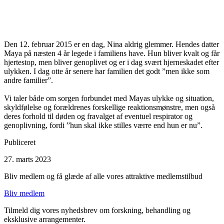
Den 12. februar 2015 er en dag, Nina aldrig glemmer. Hendes datter
Maya på næsten 4 år legede i familiens have. Hun bliver kvalt og får
hjertestop, men bliver genoplivet og er i dag svært hjerneskadet efter
ulykken. I dag otte år senere har familien det godt ”men ikke som
andre familier”.
Vi taler både om sorgen forbundet med Mayas ulykke og situation,
skyldfølelse og forældrenes forskellige reaktionsmønstre, men også
deres forhold til døden og fravalget af eventuel respirator og
genoplivning, fordi ”hun skal ikke stilles værre end hun er nu”.
Publiceret
27. marts 2023
Bliv medlem og få glæde af alle vores attraktive medlemstilbud
Bliv medlem
Tilmeld dig vores nyhedsbrev om forskning, behandling og
eksklusive arrangementer.