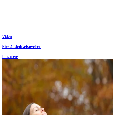
Viden
Fire åndedrætsøvelser
Læs mere