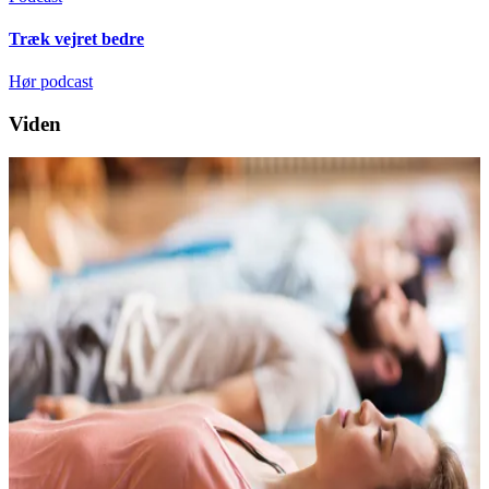
Træk vejret bedre
Hør podcast
Viden