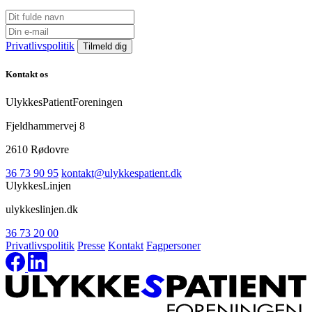
Privatlivspolitik
Kontakt os
UlykkesPatientForeningen
Fjeldhammervej 8
2610 Rødovre
36 73 90 95
kontakt@ulykkespatient.dk
UlykkesLinjen
ulykkeslinjen.dk
36 73 20 00
Privatlivspolitik
Presse
Kontakt
Fagpersoner