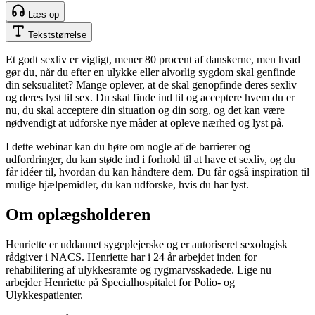
Læs op
Tekststørrelse
Et godt sexliv er vigtigt, mener 80 procent af danskerne, men hvad
gør du, når du efter en ulykke eller alvorlig sygdom skal genfinde
din seksualitet? Mange oplever, at de skal genopfinde deres sexliv
og deres lyst til sex. Du skal finde ind til og acceptere hvem du er
nu, du skal acceptere din situation og din sorg, og det kan være
nødvendigt at udforske nye måder at opleve nærhed og lyst på.
I dette webinar kan du høre om nogle af de barrierer og
udfordringer, du kan støde ind i forhold til at have et sexliv, og du
får idéer til, hvordan du kan håndtere dem. Du får også inspiration til
mulige hjælpemidler, du kan udforske, hvis du har lyst.
Om oplægsholderen
Henriette er uddannet sygeplejerske og er autoriseret sexologisk
rådgiver i NACS. Henriette har i 24 år arbejdet inden for
rehabilitering af ulykkesramte og rygmarvsskadede. Lige nu
arbejder Henriette på Specialhospitalet for Polio- og
Ulykkespatienter.