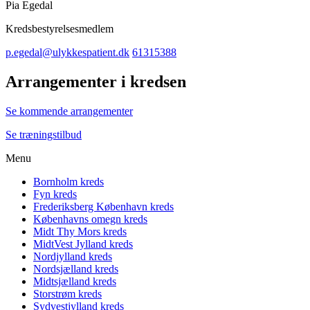
Pia Egedal
Kredsbestyrelsesmedlem
p.egedal@ulykkespatient.dk
61315388
Arrangementer i kredsen
Se kommende arrangementer
Se træningstilbud
Menu
Bornholm kreds
Fyn kreds
Frederiksberg København kreds
Københavns omegn kreds
Midt Thy Mors kreds
MidtVest Jylland kreds
Nordjylland kreds
Nordsjælland kreds
Midtsjælland kreds
Storstrøm kreds
Sydvestjylland kreds