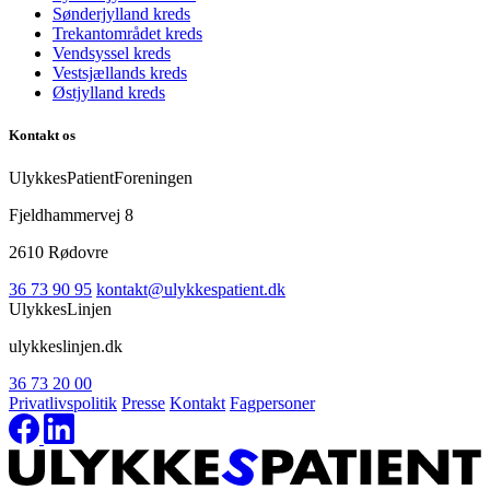
Sønderjylland kreds
Trekantområdet kreds
Vendsyssel kreds
Vestsjællands kreds
Østjylland kreds
Kontakt os
UlykkesPatientForeningen
Fjeldhammervej 8
2610 Rødovre
36 73 90 95
kontakt@ulykkespatient.dk
UlykkesLinjen
ulykkeslinjen.dk
36 73 20 00
Privatlivspolitik
Presse
Kontakt
Fagpersoner