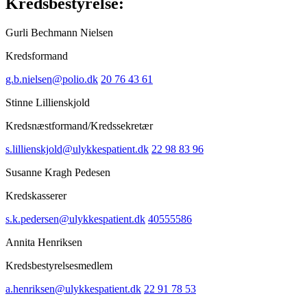
Kredsbestyrelse:
Gurli Bechmann Nielsen
Kredsformand
g.b.nielsen@polio.dk
20 76 43 61
Stinne Lillienskjold
Kredsnæstformand/Kredssekretær
s.lillienskjold@ulykkespatient.dk
22 98 83 96
Susanne Kragh Pedesen
Kredskasserer
s.k.pedersen@ulykkespatient.dk
40555586
Annita Henriksen
Kredsbestyrelsesmedlem
a.henriksen@ulykkespatient.dk
22 91 78 53